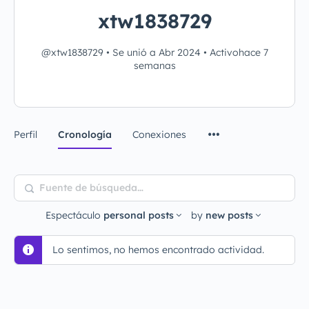
xtw1838729
@xtw1838729
•
Se unió a Abr 2024
•
Activohace 7
semanas
Perfil
Cronología
Conexiones
Fuente
de
Espectáculo
personal posts
by
new posts
búsqueda…
Lo sentimos, no hemos encontrado actividad.