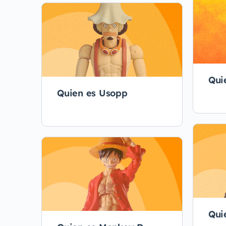
Qui
Quien es Usopp
Qui