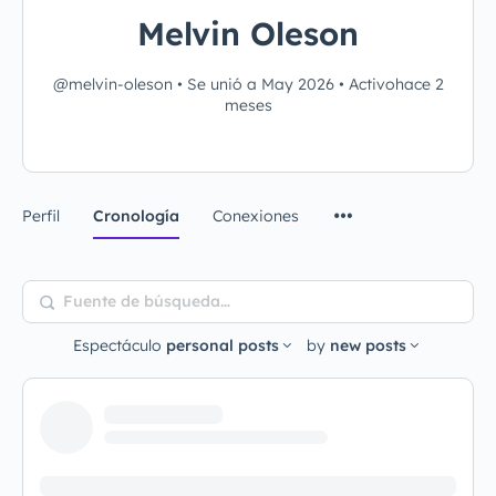
Melvin Oleson
@melvin-oleson
•
Se unió a May 2026
•
Activohace 2
meses
Perfil
Cronología
Conexiones
Fuente
de
Espectáculo
personal posts
by
new posts
búsqueda…