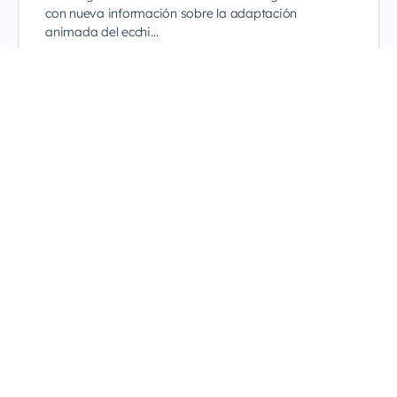
con nueva información sobre la adaptación
animada del ecchi…
DiegoCastillo
0
12 de mayo de 2023
Villainess Level 99 tendrá una
adaptación animada
Se confirma que Villainess Level 99 I May Be the